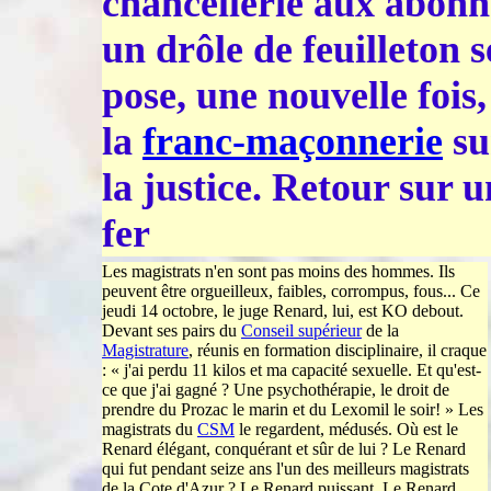
chancellerie aux abonné
un drôle de feuilleton s
pose, une nouvelle fois,
la
franc-maçonnerie
su
la justice. Retour sur 
fer
Les magistrats n'en sont pas moins des hommes. Ils
peuvent être orgueilleux, faibles, corrom­pus, fous... Ce
jeudi 14 octobre, le juge Renard, lui, est KO debout.
Devant ses pairs du
Conseil supérieur
de la
Magistrature
, réunis en formation disciplinaire, il craque
: « j'ai perdu 11 kilos et ma capacité sexuelle. Et qu'est-
ce que j'ai gagné ? Une psychothérapie, le droit de
prendre du Prozac le marin et du Lexomil le soir! » Les
magistrats du
CSM
le regardent, médusés. Où est le
Renard élégant, conquérant et sûr de lui ? Le Renard
qui fut pendant seize ans l'un des meilleurs ma­gistrats
de la Cote d'Azur ? Le Renard puissant. Le Renard