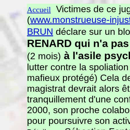
Victimes de ce jug
Accueil
(
www.monstrueuse-injust
BRUN
déclare sur un bl
RENARD qui n'a pas h
à l'asile psyc
(2 mois)
lutter contre la spoliati
mafieux protégé) Cela devr
magistrat devrait alors êt
tranquillement d'une conf
2000, son proche colab
pour poursuivre son acti