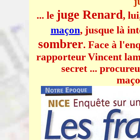
j
juge Renard
... le
, lu
maçon
, jusque là in
sombrer
. Face à l'en
rapporteur Vincent lama
secret ... procure
maçon