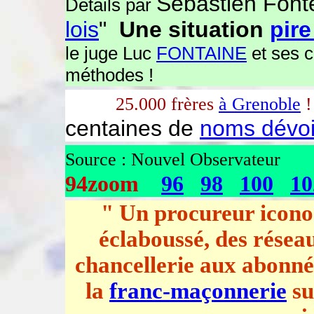
Sébastien Fonte
Détails par
lois
"
Une situation
pire
le juge Luc
FONTAINE
et ses c
méthodes !
25.000 frères
à Grenoble
!
centaines de
noms dévoi
Source : Nouvel Observateur
94zoom
96
98
100
10
" Un procureur iconoc
éclaboussé, des réseau
chancellerie aux abonné a
la
franc-maçonnerie
su